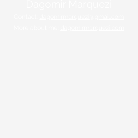
Dagomir Marquezi
Contact:
dagomirmarquezi@gmail.com
More about me:
dagomirmarquezi.com