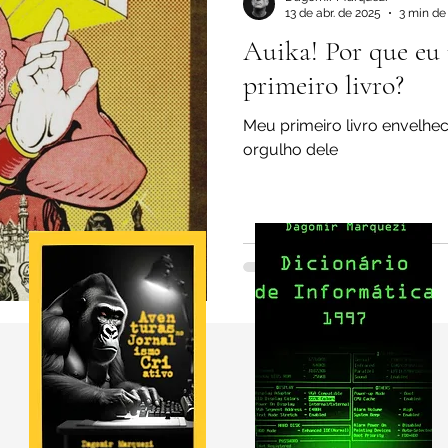
13 de abr. de 2025
3 min de 
Auika! Por que eu
primeiro livro?
Meu primeiro livro envelhe
orgulho dele