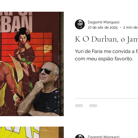
ltura Pop
HQ
Biografia
Dagomir Marquezi
27 de abr. de 2025
2 min de 
K O Durban, o Jam
Yuri de Faria me convida a 
com meu espião favorito.
Dagomir Marquezi