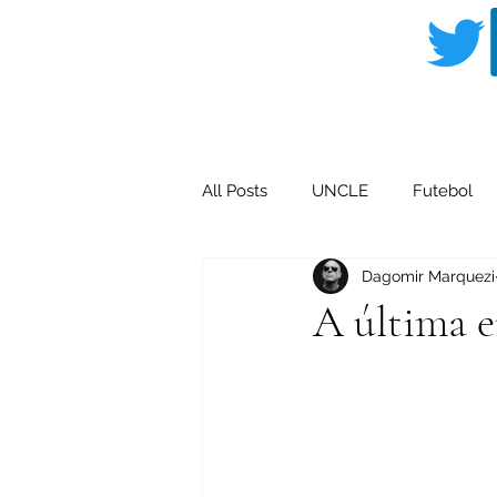
All Posts
UNCLE
Futebol
Dagomir Marquezi
Livros Dagomir Marquezi
Cu
A última e