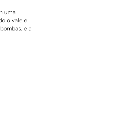
am uma 
do o vale e 
 bombas, e a 