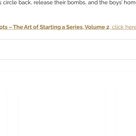
ts circle back, release their bombs, and the boys’ hom
lots – The Art of Starting a Series, Volume 2
, click here