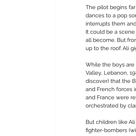
The pilot begins fa
dances to a pop son
interrupts them and
It could be a scene
all become. But fro
up to the roof. Ali 
While the boys are 
Valley, Lebanon, 19
discover) that the 
and French forces in
and France were reta
orchestrated by cl
But children like A
fighter-bombers (wit