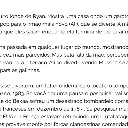
ito longe de Ryan. Mostra uma casa onde um garoto
p para o irmão mais novo (Ali), que se diverte. A m
 que eles saiam enquanto ela termina de preparar o 
ena passada em qualquer lugar do mundo, mostrando
 vez mais parecidos. Mas pela fala da mãe, perceb
h vão para o terraço. Ali se diverte vendo Mussah se
para as galinhas.
 se divertem, um letreiro identifica o local e o tem
bano, 1983. Se você der uma pausa e pesquisar, vai s
ale do Bekaa sofreu um desastrado bombardeio com
e francesas em dezembro de 1983 . Se pesquisar ma
s EUA e a França estavam retribuindo um brutal ataque
es provavelmente por forças clandestinas comandada