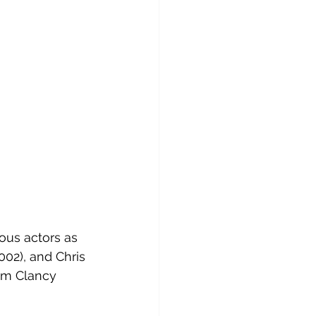
ous actors as 
002), and Chris 
Tom Clancy 