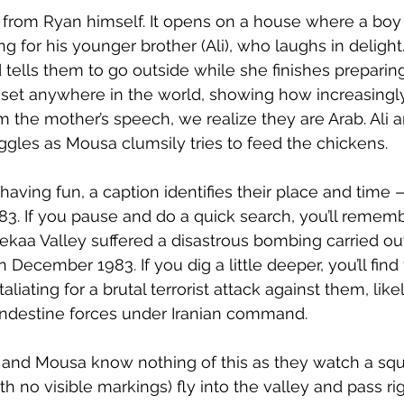
r from Ryan himself. It opens on a house where a boy
g for his younger brother (Ali), who laughs in delight
 tells them to go outside while she finishes preparing
 set anywhere in the world, showing how increasingly
m the mother’s speech, we realize they are Arab. Ali
giggles as Mousa clumsily tries to feed the chickens.
having fun, a caption identifies their place and time
83. If you pause and do a quick search, you’ll rememb
Bekaa Valley suffered a disastrous bombing carried o
 December 1983. If you dig a little deeper, you’ll find 
liating for a brutal terrorist attack against them, like
andestine forces under Iranian command.
li and Mousa know nothing of this as they watch a sq
h no visible markings) fly into the valley and pass righ