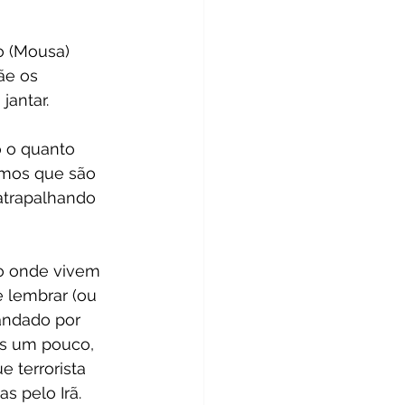
 (Mousa) 
ãe os 
jantar.
 o quanto 
emos que são 
 atrapalhando 
po onde vivem 
e lembrar (ou 
andado por 
is um pouco, 
 terrorista 
s pelo Irã.