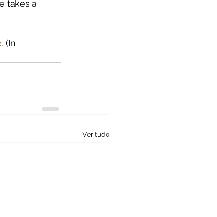
e takes a 
.
 (In 
Ver tudo