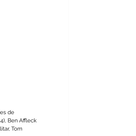
es de 
), Ben Affleck 
itar, Tom 