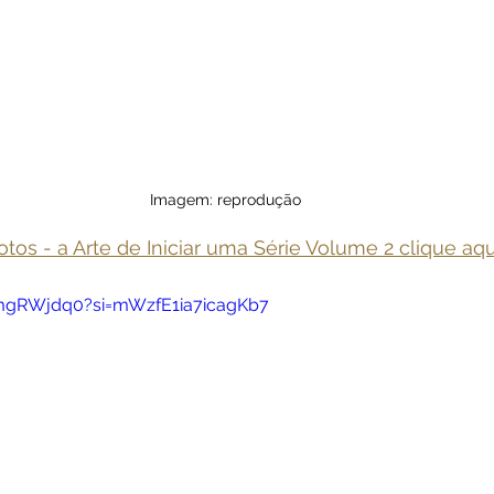
Imagem: reprodução
lotos - a Arte de Iniciar uma Série Volume 2 clique aqu
OmgRWjdq0?si=mWzfE1ia7icagKb7