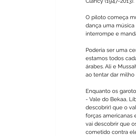
Clancy (1947-2013).
O piloto começa mu
dança uma música po
interrompe e manda
Poderia ser uma c
estamos todos cada
árabes. Ali e Mussa
ao tentar dar milho 
Enquanto os garotos
- Vale do Bekaa, Lí
descobrir) que o v
forças americanas 
vai descobrir que o
cometido contra el