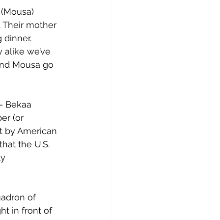
 (Mousa) 
. Their mother 
 dinner.
 alike we’ve 
 and Mousa go 
 — Bekaa 
er (or 
ut by American 
that the U.S. 
ly 
uadron of 
t in front of 