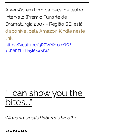
A versão em livro da peça de teatro 
Intervalo (Premio Funarte de 
Dramaturgia 2007 - Região SE) está 
disponível pela Amazon Kindle neste 
link
.
https://youtu.be/3RZWWeopYJQ?
si=E8EFL4Hn3i6nAbtW
"I can show you the 
bites..."
(
Mariana smells Roberta's breath
).
MARIANA