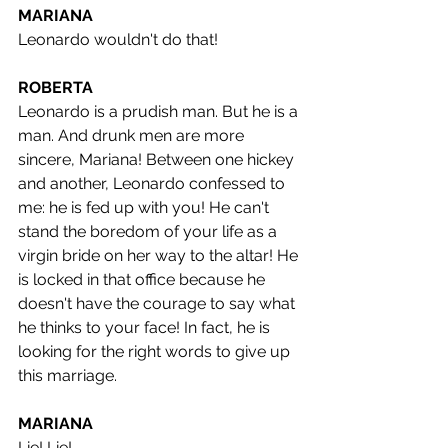
MARIANA
Leonardo wouldn't do that!
ROBERTA
Leonardo is a prudish man. But he is a 
man. And drunk men are more 
sincere, Mariana! Between one hickey 
and another, Leonardo confessed to 
me: he is fed up with you! He can't 
stand the boredom of your life as a 
virgin bride on her way to the altar! He 
is locked in that office because he 
doesn't have the courage to say what 
he thinks to your face! In fact, he is 
looking for the right words to give up 
this marriage.
MARIANA
Lie! Lie!