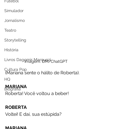
Futebol
Simulador
Jornalismo
Teatro
Storytelling
História
Livros Dagomir Marquezi
Imagem: DM/ChatGPT
Cultura Pop
(Mariana sente o hálito de Roberta).
HQ
MARIANA
Biografia
Roberta! Você voltou a beber!
ROBERTA
Voltei! E daí, sua estúpida?
MARIANA