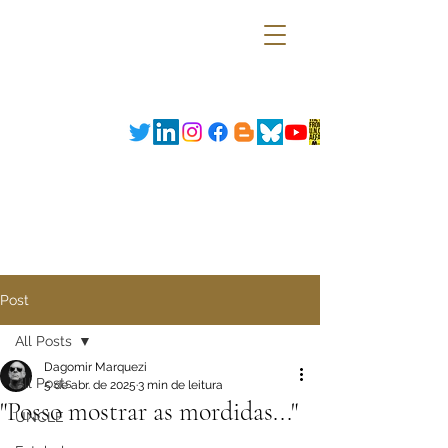
Post
All Posts
Dagomir Marquezi
All Posts
5 de abr. de 2025
3 min de leitura
"Posso mostrar as mordidas..."
UNCLE