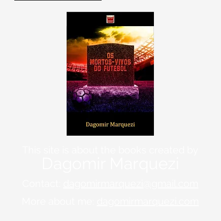
This site is about the books created by
Dagomir Marquezi
Contact:
dagomirmarquezi@gmail.com
More about me:
dagomirmarquezi.com