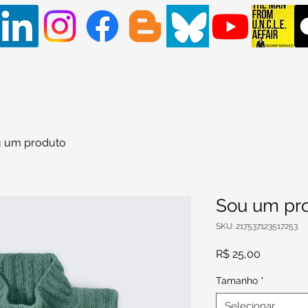
 um produto
Sou um pr
SKU: 217537123517253
Preço
R$ 25,00
Tamanho
*
Selecionar