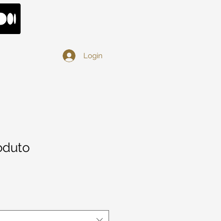
Login
oduto