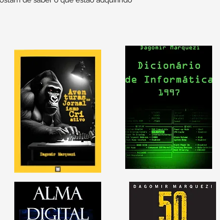
ostam de saber o que estão adquirindo 
compras com segur