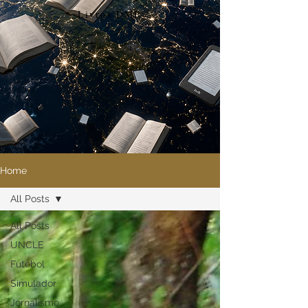
Livros DMP
Home
All Posts
All Posts
UNCLE
Futebol
Simulador
Jornalismo