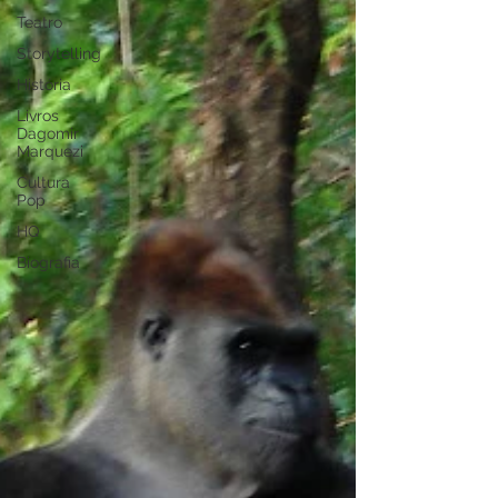
Teatro
Storytelling
História
Livros
Dagomir
Marquezi
Cultura
Pop
HQ
Biografia